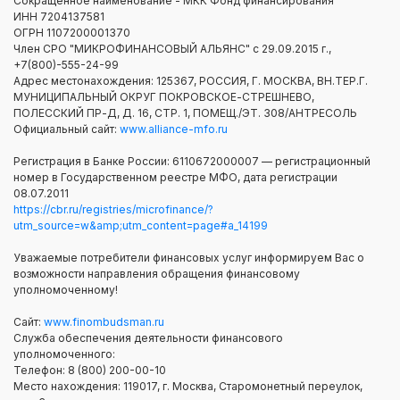
Сокращенное наименование - МКК Фонд финансирования
ИНН 7204137581
ОГРН 1107200001370
Член СРО "МИКРОФИНАНСОВЫЙ АЛЬЯНС" с 29.09.2015 г.,
+7(800)-555-24-99
Адрес местонахождения: 125367, РОССИЯ, Г. МОСКВА, ВН.ТЕР.Г.
МУНИЦИПАЛЬНЫЙ ОКРУГ ПОКРОВСКОЕ-СТРЕШНЕВО,
ПОЛЕССКИЙ ПР-Д, Д. 16, СТР. 1, ПОМЕЩ./ЭТ. 308/АНТРЕСОЛЬ
Официальный сайт:
www.alliance-mfo.ru
Регистрация в Банке России: 6110672000007 — регистрационный
номер в Государственном реестре МФО, дата регистрации
08.07.2011
https://cbr.ru/registries/microfinance/?
utm_source=w&amp;utm_content=page#a_14199
Уважаемые потребители финансовых услуг информируем Вас о
возможности направления обращения финансовому
уполномоченному!
Сайт:
www.finombudsman.ru
Служба обеспечения деятельности финансового
уполномоченного:
Телефон: 8 (800) 200-00-10
Место нахождения: 119017, г. Москва, Старомонетный переулок,