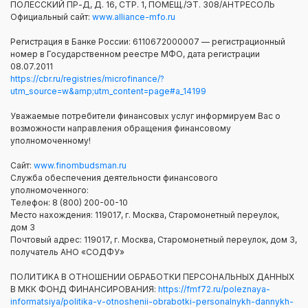
ПОЛЕССКИЙ ПР-Д, Д. 16, СТР. 1, ПОМЕЩ./ЭТ. 308/АНТРЕСОЛЬ
Официальный сайт:
www.alliance-mfo.ru
Регистрация в Банке России: 6110672000007 — регистрационный
номер в Государственном реестре МФО, дата регистрации
08.07.2011
https://cbr.ru/registries/microfinance/?
utm_source=w&amp;utm_content=page#a_14199
Уважаемые потребители финансовых услуг информируем Вас о
возможности направления обращения финансовому
уполномоченному!
Сайт:
www.finombudsman.ru
Служба обеспечения деятельности финансового
уполномоченного:
Телефон: 8 (800) 200-00-10
Место нахождения: 119017, г. Москва, Старомонетный переулок,
дом 3
Почтовый адрес: 119017, г. Москва, Старомонетный переулок, дом 3,
получатель АНО «СОДФУ»
ПОЛИТИКА В ОТНОШЕНИИ ОБРАБОТКИ ПЕРСОНАЛЬНЫХ ДАННЫХ
В МКК ФОНД ФИНАНСИРОВАНИЯ:
https://fmf72.ru/poleznaya-
informatsiya/politika-v-otnoshenii-obrabotki-personalnykh-dannykh-