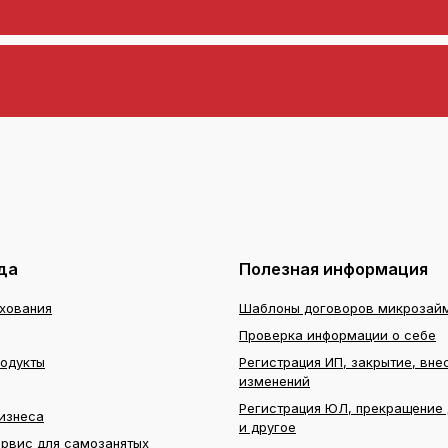
да
Полезная информация
ахования
Шаблоны договоров микрозай
Проверка информации о себе
родукты
Регистрация ИП, закрытие, вне
изменений
Регистрация ЮЛ, прекращение 
изнеса
и другое
ервис для самозанятых