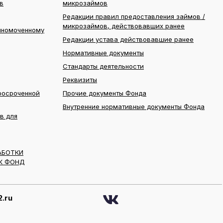
в
микрозаймов
Редакции правил предоставления займов /
микрозаймов, действовавших ранее
лномоченному
Редакции устава действовавшие ранее
Нормативные документы
Стандарты деятельности
Реквизиты
росроченной
Прочие документы Фонда
Внутренние нормативные документы Фонда
в для
АБОТКИ
К ФОНД
.ru