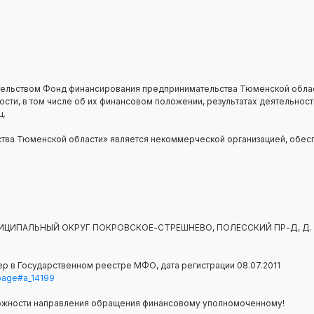
ельством Фонд финансирования предпринимательства Тюменской обла
ти, в том числе об их финансовом положении, результатах деятельности
ц.
ва Тюменской области» является некоммерческой организацией, обесп
 МУНИЦИПАЛЬНЫЙ ОКРУГ ПОКРОВСКОЕ-СТРЕШНЕВО, ПОЛЕССКИЙ ПР-Д, Д. 1
р в Государственном реестре МФО, дата регистрации 08.07.2011
=page#a_14199
ожности направления обращения финансовому уполномоченному!