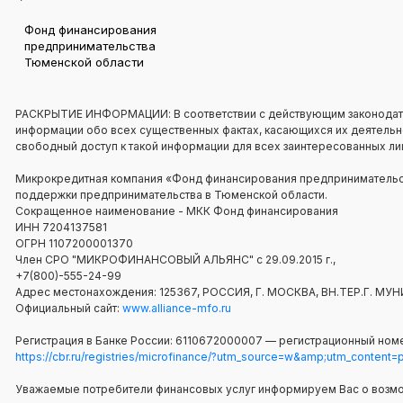
Фонд финансирования
предпринимательства
Тюменской области
РАСКРЫТИЕ ИНФОРМАЦИИ: В соответствии с действующим законодат
информации обо всех существенных фактах, касающихся их деятельнос
свободный доступ к такой информации для всех заинтересованных ли
Микрокредитная компания «Фонд финансирования предпринимательст
поддержки предпринимательства в Тюменской области.
Сокращенное наименование - МКК Фонд финансирования
ИНН 7204137581
ОГРН 1107200001370
Член СРО "МИКРОФИНАНСОВЫЙ АЛЬЯНС" с 29.09.2015 г.,
+7(800)-555-24-99
Адрес местонахождения: 125367, РОССИЯ, Г. МОСКВА, ВН.ТЕР.Г.
Официальный сайт:
www.alliance-mfo.ru
Регистрация в Банке России: 6110672000007 — регистрационный номе
https://cbr.ru/registries/microfinance/?utm_source=w&amp;utm_content
Уважаемые потребители финансовых услуг информируем Вас о возм