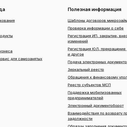
да
Полезная информация
ахования
Шаблоны договоров микрозай
Проверка информации о себе
родукты
Регистрация ИП, закрытие, вне
изменений
Регистрация ЮЛ, прекращение 
изнеса
и другое
ервис для самозанятых
Подача электронных документо
Зеркальный реестр
Обращения к финансовому упо
Реестр субъектов МСП
Поддержка мобилизованных
предпринимателей
Электронный документоборот
Взаимодействия по возврату п
задолжности
Образцы заполнения документо