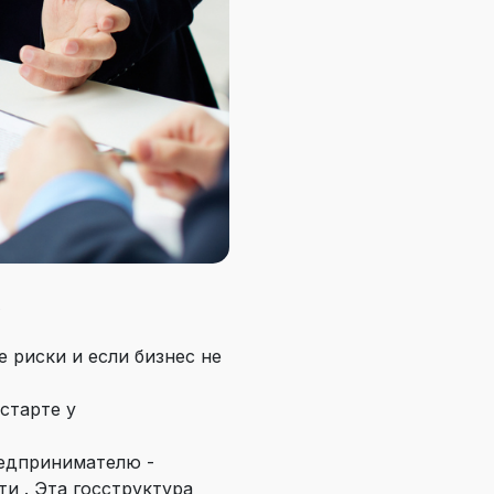
А
риски и если бизнес не
старте у
редпринимателю -
и . Эта госструктура