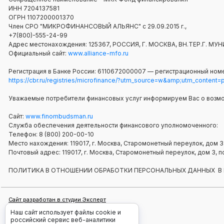
ИНН 7204137581
ОГРН 1107200001370
Член СРО "МИКРОФИНАНСОВЫЙ АЛЬЯНС" с 29.09.2015 г.,
+7(800)-555-24-99
Адрес местонахождения: 125367, РОССИЯ, Г. МОСКВА, ВН.ТЕР.Г.
Официальный сайт:
www.alliance-mfo.ru
Регистрация в Банке России: 6110672000007 — регистрационный номе
https://cbr.ru/registries/microfinance/?utm_source=w&amp;utm_content
Уважаемые потребители финансовых услуг информируем Вас о возм
Сайт:
www.finombudsman.ru
Служба обеспечения деятельности финансового уполномоченного:
Телефон: 8 (800) 200-00-10
Место нахождения: 119017, г. Москва, Старомонетный переулок, дом 3
Почтовый адрес: 119017, г. Москва, Старомонетный переулок, дом 3
ПОЛИТИКА В ОТНОШЕНИИ ОБРАБОТКИ ПЕРСОНАЛЬНЫХ ДАННЫХ В
Сайт разработан в студии Эксперт
Дизайн и доработки сайта Чипмедиа.ру
Наш сайт использует файлы cookie и
российский сервис веб-аналитики