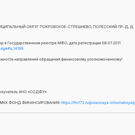
 МУНИЦИПАЛЬНЫЙ ОКРУГ ПОКРОВСКОЕ-СТРЕШНЕВО, ПОЛЕССКИЙ ПР-Д, Д. 1
р в Государственном реестре МФО, дата регистрации 08.07.2011
=page#a_14199
ожности направления обращения финансовому уполномоченному!
, получатель АНО «СОДФУ»
 МКК ФОНД ФИНАНСИРОВАНИЯ:
https://fmf72.ru/poleznaya-informatsiya