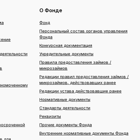
О Фонде
ма
Фонд
Персональный состав органов управления
Фонда
сение
Конкурсная документация
деятельности
Учредительные документы
Правила предоставления займов /
в
микрозаймов
Редакции правил предоставления займов /
микрозаймов, действовавших ранее
лномоченному
Редакции устава действовавшие ранее
Нормативные документы
Стандарты деятельности
Реквизиты
росроченной
Прочие документы Фонда
Внутренние нормативные документы Фонда
в для