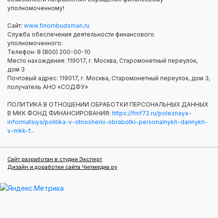
уполномоченному!
Сайт:
www.finombudsman.ru
Служба обеспечения деятельности финансового
уполномоченного:
Телефон: 8 (800) 200-00-10
Место нахождения: 119017, г. Москва, Старомонетный переулок,
дом 3
Почтовый адрес: 119017, г. Москва, Старомонетный переулок, дом 3,
получатель АНО «СОДФУ»
ПОЛИТИКА В ОТНОШЕНИИ ОБРАБОТКИ ПЕРСОНАЛЬНЫХ ДАННЫХ
В МКК ФОНД ФИНАНСИРОВАНИЯ:
https://fmf72.ru/poleznaya-
informatsiya/politika-v-otnoshenii-obrabotki-personalnykh-dannykh-
v-mkk-f...
Сайт разработан в студии Эксперт
Дизайн и доработки сайта Чипмедиа.ру