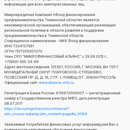
информации для всех заинтересованных лиц.
Микрокредитная компания «Фонд финансирования
предпринимательства Тюменской области» является
некоммерческой организацией, обеспечивающей реализацию
региональной политики в области развития и поддержки
предпринимательства в Тюменской области.
Сокращенное наименование - МКК Фонд финансирования
ИНН 7204137581
ОГРН 1107200001370
Член СРО "МИКРОФИНАНСОВЫЙ АЛЬЯНС" с 29.09.2015 г.,
+7(800)-555-24-99
Адрес местонахождения: 125367, РОССИЯ, Г. МОСКВА, ВН.ТЕР.Г.
МУНИЦИПАЛЬНЫЙ ОКРУГ ПОКРОВСКОЕ-СТРЕШНЕВО,
ПОЛЕССКИЙ ПР-Д, Д. 16, СТР. 1, ПОМЕЩ./ЭТ. 308/АНТРЕСОЛЬ
Официальный сайт:
www.alliance-mfo.ru
Регистрация в Банке России: 6110672000007 — регистрационный
номер в Государственном реестре МФО, дата регистрации
08.07.2011
https://cbr.ru/registries/microfinance/?
utm_source=w&amp;utm_content=page#a_14199
Уважаемые потребители финансовых услуг информируем Вас о
возможности направления обращения финансовому