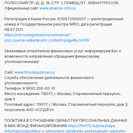
ПОЛЕССКИЙ ПР-Д, Д. 16, СТР. 1, ПОМЕЩ./ЭТ. 308/АНТРЕСОЛЬ
Официальный сайт:
www.alliance-mfo.ru
Регистрация в Банке России: 6110672000007 — регистрационный
номер в Государственном реестре МФО, дата регистрации
08.07.2011
https://cbr.ru/registries/microfinance/?
utm_source=w&amp;utm_content=page#a_14199
Уважаемые потребители финансовых услуг информируем Вас о
возможности направления обращения финансовому
уполномоченному!
Сайт:
www.finombudsman.ru
Служба обеспечения деятельности финансового
уполномоченного:
Телефон: 8 (800) 200-00-10
Место нахождения: 119017, г. Москва, Старомонетный переулок,
дом 3
Почтовый адрес: 119017, г. Москва, Старомонетный переулок, дом 3,
получатель АНО «СОДФУ»
ПОЛИТИКА В ОТНОШЕНИИ ОБРАБОТКИ ПЕРСОНАЛЬНЫХ ДАННЫХ
В МКК ФОНД ФИНАНСИРОВАНИЯ:
https://fmf72.ru/poleznaya-
informatsiya/politika-v-otnoshenii-obrabotki-personalnykh-dannykh-