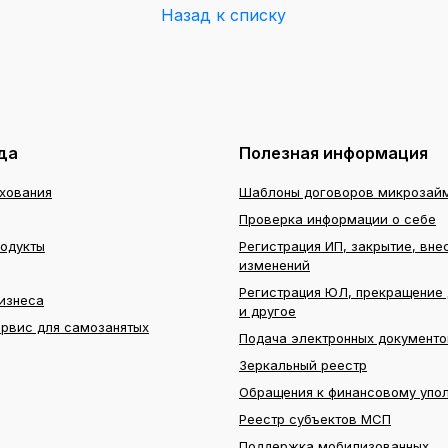
Назад к списку
да
Полезная информация
ахования
Шаблоны договоров микрозай
Проверка информации о себе
родукты
Регистрация ИП, закрытие, вне
изменений
Регистрация ЮЛ, прекращение 
изнеса
и другое
ервис для самозанятых
Подача электронных документо
Зеркальный реестр
Обращения к финансовому упо
Реестр субъектов МСП
Поддержка мобилизованных