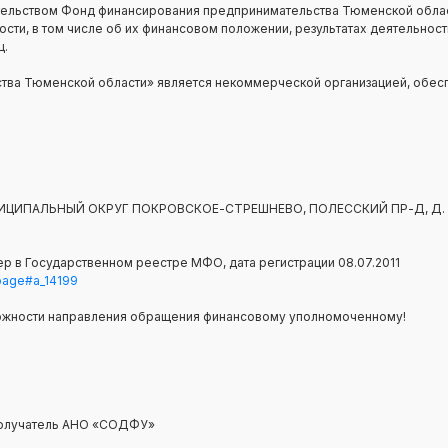
ельством Фонд финансирования предпринимательства Тюменской обла
ти, в том числе об их финансовом положении, результатах деятельности
ц.
ва Тюменской области» является некоммерческой организацией, обесп
 МУНИЦИПАЛЬНЫЙ ОКРУГ ПОКРОВСКОЕ-СТРЕШНЕВО, ПОЛЕССКИЙ ПР-Д, Д. 1
р в Государственном реестре МФО, дата регистрации 08.07.2011
=page#a_14199
ожности направления обращения финансовому уполномоченному!
, получатель АНО «СОДФУ»