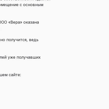
помещение с основным
ООО «Вера» оказана
.
но получится, ведь
лей уже получавших
шем сайте: