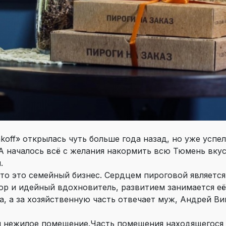
koff» открылась чуть больше года назад, но уже успе
А началось всё с желания накормить всю Тюмень вкус
.
что это семейный бизнес. Сердцем пироговой являетс
ор и идейный вдохновитель, развитием занимается её
а, а за хозяйственную часть отвечает муж, Андрей Ви
я нежилое помещение.Часть помещения находящегося 