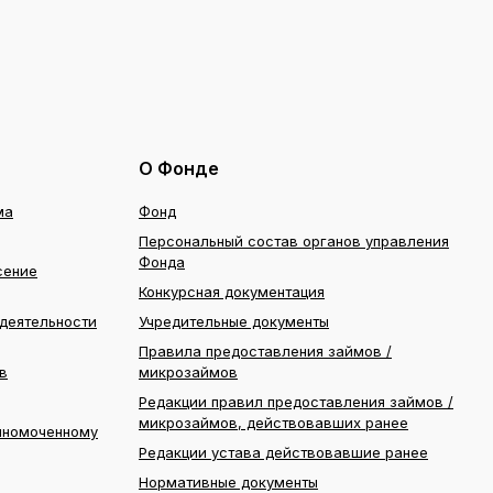
О Фонде
ма
Фонд
Персональный состав органов управления
Фонда
сение
Конкурсная документация
деятельности
Учредительные документы
Правила предоставления займов /
в
микрозаймов
Редакции правил предоставления займов /
микрозаймов, действовавших ранее
лномоченному
Редакции устава действовавшие ранее
Нормативные документы