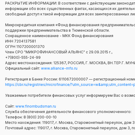
РАСКРЫТИЕ ИНФОРМАЦИИ: В соответствии с действующим законодат
информации обо всех существенных фактах, касающихся их деятельнос
свободный доступ к такой информации для всех заинтересованных ли
Микрокредитная компания «Фонд финансирования предпринимательст
поддержки предпринимательства в Тюменской области.
Сокращенное наименование - МКК Фонд финансирования
ИНН 7204137581
ОГРН 1107200001370
Член СРО "МИКРОФИНАНСОВЫЙ АЛЬЯНС" с 29.09.2015 г.,
+7(800)-555-24-99
Адрес местонахождения: 125367, РОССИЯ, Г. МОСКВА, ВН.ТЕР.Г.
Официальный сайт:
www.alliance-mfo.ru
Регистрация в Банке России: 6110672000007 — регистрационный номе
https://cbr.ru/registries/microfinance/?utm_source=w&amp;utm_content
Уважаемые потребители финансовых услуг информируем Вас о возм
Сайт:
www.finombudsman.ru
Служба обеспечения деятельности финансового уполномоченного:
Телефон: 8 (800) 200-00-10
Место нахождения: 119017, г. Москва, Старомонетный переулок, дом 3
Почтовый адрес: 119017, г. Москва, Старомонетный переулок, дом 3