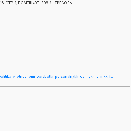
6, СТР. 1, ПОМЕЩ./ЭТ. 308/АНТРЕСОЛЬ
/politika-v-otnoshenii-obrabotki-personalnykh-dannykh-v-mkk-f...