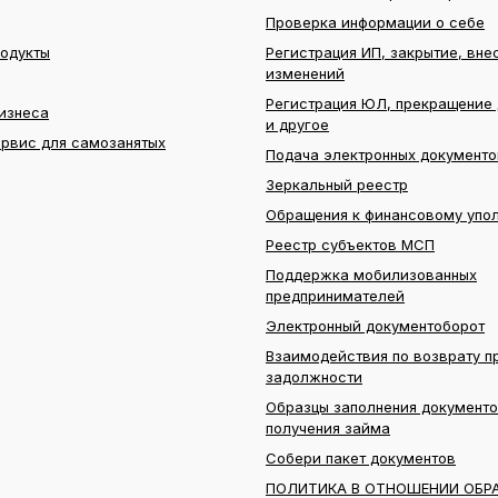
Проверка информации о себе
родукты
Регистрация ИП, закрытие, вне
изменений
Регистрация ЮЛ, прекращение 
изнеса
и другое
ервис для самозанятых
Подача электронных документо
Зеркальный реестр
Обращения к финансовому упо
Реестр субъектов МСП
Поддержка мобилизованных
предпринимателей
Электронный документоборот
Взаимодействия по возврату п
задолжности
Образцы заполнения документо
получения займа
Собери пакет документов
ПОЛИТИКА В ОТНОШЕНИИ ОБР