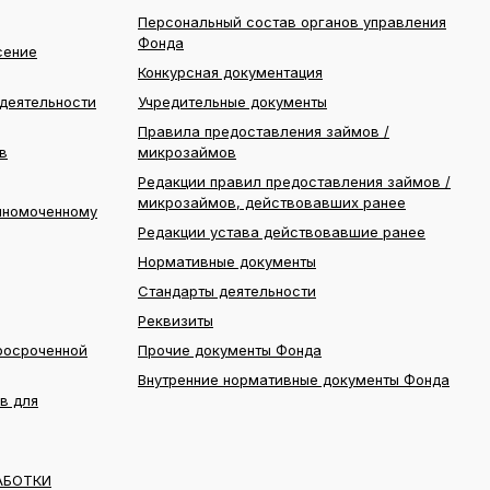
Персональный состав органов управления
Фонда
сение
Конкурсная документация
деятельности
Учредительные документы
Правила предоставления займов /
в
микрозаймов
Редакции правил предоставления займов /
микрозаймов, действовавших ранее
лномоченному
Редакции устава действовавшие ранее
Нормативные документы
Стандарты деятельности
Реквизиты
росроченной
Прочие документы Фонда
Внутренние нормативные документы Фонда
в для
АБОТКИ