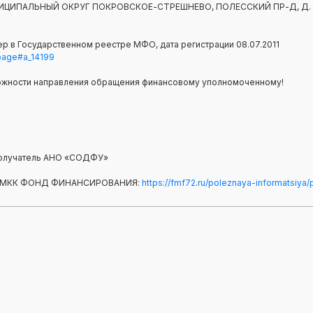
 МУНИЦИПАЛЬНЫЙ ОКРУГ ПОКРОВСКОЕ-СТРЕШНЕВО, ПОЛЕССКИЙ ПР-Д, Д. 1
р в Государственном реестре МФО, дата регистрации 08.07.2011
=page#a_14199
ожности направления обращения финансовому уполномоченному!
, получатель АНО «СОДФУ»
 МКК ФОНД ФИНАНСИРОВАНИЯ:
https://fmf72.ru/poleznaya-informatsiya