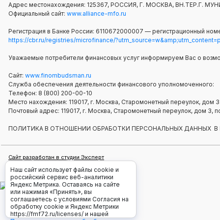
Адрес местонахождения: 125367, РОССИЯ, Г. МОСКВА, ВН.ТЕР.Г.
Официальный сайт:
www.alliance-mfo.ru
Регистрация в Банке России: 6110672000007 — регистрационный номе
https://cbr.ru/registries/microfinance/?utm_source=w&amp;utm_content
Уважаемые потребители финансовых услуг информируем Вас о возм
Сайт:
www.finombudsman.ru
Служба обеспечения деятельности финансового уполномоченного:
Телефон: 8 (800) 200-00-10
Место нахождения: 119017, г. Москва, Старомонетный переулок, дом 3
Почтовый адрес: 119017, г. Москва, Старомонетный переулок, дом 3
ПОЛИТИКА В ОТНОШЕНИИ ОБРАБОТКИ ПЕРСОНАЛЬНЫХ ДАННЫХ В
Сайт разработан в студии Эксперт
Дизайн и доработки сайта Чипмедиа.ру
Наш сайт использует файлы cookie и
российский сервис веб-аналитики
Яндекс Метрика. Оставаясь на сайте
или нажимая «Принять», вы
соглашаетесь с условиями Согласия на
обработку cookie и Яндекс Метрики
https://fmf72.ru/licenses/ и нашей