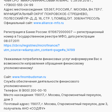
Член СРО "МИКРОФИНАНСОВЫЙ АЛЬЯНС" с 29.09.2015 г.,
+7(800)-555-24-99
Адрес местонахождения: 125367, РОССИЯ, Г. МОСКВА, ВН.ТЕР.Г.
МУНИЦИПАЛЬНЫЙ ОКРУГ ПОКРОВСКОЕ-СТРЕШНЕВО,
ПОЛЕССКИЙ ПР-Д, Д. 16, СТР. 1, ПОМЕЩ./ЭТ. 308/АНТРЕСОЛЬ
Официальный сайт:
www.alliance-mfo.ru
Регистрация в Банке России: 6110672000007 — регистрационный
номер в Государственном реестре МФО, дата регистрации
08.07.2011
https://cbr.ru/registries/microfinance/?
utm_source=w&amp;utm_content=page#a_14199
Уважаемые потребители финансовых услуг информируем Вас о
возможности направления обращения финансовому
уполномоченному!
Сайт:
www.finombudsman.ru
Служба обеспечения деятельности финансового
уполномоченного:
Телефон: 8 (800) 200-00-10
Место нахождения: 119017, г. Москва, Старомонетный переулок,
дом 3
Почтовый адрес: 119017, г. Москва, Старомонетный переулок, дом 3,
получатель АНО «СОДФУ»