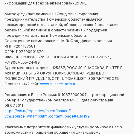
информации для всех заинтересованных лиц.
Микрокредитная компания «Фонд финансирования
предпринимательства Тюменской области» является
некоммерческой организацией, обеспечивающей реализацию
региональной политики в области развития и поддержки
предпринимательства в Тюменской области.
Сокращенное наименование - МКК Фонд финансирования
ИНН 7204137581
ОГРН 1107200001370
Член СРО "МИКРОФИНАНСОВЫЙ АЛЬЯНС" с 29.09.2015 г.,
+7(800)-555-24-99
Адрес местонахождения: 125367, РОССИЯ, Г. МОСКВА, ВН.ТЕР.Г.
МУНИЦИПАЛЬНЫЙ ОКРУГ ПОКРОВСКОЕ-СТРЕШНЕВО,
ПОЛЕССКИЙ ПР-Д, Д. 16, СТР. 1, ПОМЕЩ./ЭТ. 308/АНТРЕСОЛЬ
Официальный сайт:
www.alliance-mfo.ru
Регистрация в Банке России: 6110672000007 — регистрационный
номер в Государственном реестре МФО, дата регистрации
08.07.2011
https://cbr.ru/registries/microfinance/?
utm_source=w&amp;utm_content=page#a_14199
Уважаемые потребители финансовых услуг информируем Вас о
возможности направления обращения финансовому