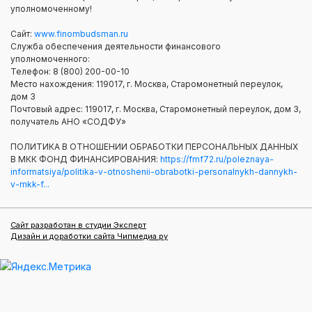
уполномоченному!
Сайт:
www.finombudsman.ru
Служба обеспечения деятельности финансового
уполномоченного:
Телефон: 8 (800) 200-00-10
Место нахождения: 119017, г. Москва, Старомонетный переулок,
дом 3
Почтовый адрес: 119017, г. Москва, Старомонетный переулок, дом 3,
получатель АНО «СОДФУ»
ПОЛИТИКА В ОТНОШЕНИИ ОБРАБОТКИ ПЕРСОНАЛЬНЫХ ДАННЫХ
В МКК ФОНД ФИНАНСИРОВАНИЯ:
https://fmf72.ru/poleznaya-
informatsiya/politika-v-otnoshenii-obrabotki-personalnykh-dannykh-
v-mkk-f...
Сайт разработан в студии Эксперт
Дизайн и доработки сайта Чипмедиа.ру