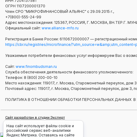
ИНН 7204137581
ОГРН 1107200001370
Член СРО "МИКРОФИНАНСОВЫЙ АЛЬЯНС" с 29.09.2015 г.,
+7(800)-555-24-99
Адрес местонахождения: 125367, РОССИЯ, Г. МОСКВА, ВН.ТЕР.Г.
Официальный сайт:
www.alliance-mfo.ru
Регистрация в Банке России: 6110672000007 — регистрационный номе
https://cbr.ru/registries/microfinance/?utm_source=w&amp;utm_content
Уважаемые потребители финансовых услуг информируем Вас о возм
Сайт:
www.finombudsman.ru
Служба обеспечения деятельности финансового уполномоченного:
Телефон: 8 (800) 200-00-10
Место нахождения: 119017, г. Москва, Старомонетный переулок, дом 3
Почтовый адрес: 119017, г. Москва, Старомонетный переулок, дом 3
ПОЛИТИКА В ОТНОШЕНИИ ОБРАБОТКИ ПЕРСОНАЛЬНЫХ ДАННЫХ В
Сайт разработан в студии Эксперт
Дизайн и доработки сайта Чипмедиа.ру
Наш сайт использует файлы cookie и
российский сервис веб-аналитики
Яндекс Метрика. Оставаясь на сайте