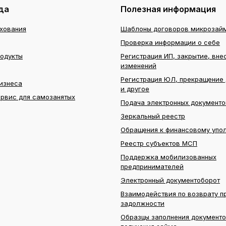
да
Полезная информация
ахования
Шаблоны договоров микрозай
Проверка информации о себе
родукты
Регистрация ИП, закрытие, вне
изменений
Регистрация ЮЛ, прекращение 
изнеса
и другое
ервис для самозанятых
Подача электронных документо
Зеркальный реестр
Обращения к финансовому упо
Реестр субъектов МСП
Поддержка мобилизованных
предпринимателей
Электронный документоборот
Взаимодействия по возврату п
задолжности
Образцы заполнения документо