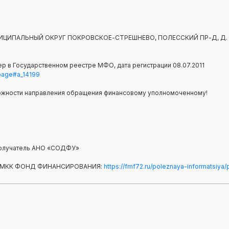
 МУНИЦИПАЛЬНЫЙ ОКРУГ ПОКРОВСКОЕ-СТРЕШНЕВО, ПОЛЕССКИЙ ПР-Д, Д. 1
р в Государственном реестре МФО, дата регистрации 08.07.2011
=page#a_14199
ожности направления обращения финансовому уполномоченному!
, получатель АНО «СОДФУ»
 МКК ФОНД ФИНАНСИРОВАНИЯ:
https://fmf72.ru/poleznaya-informatsiya