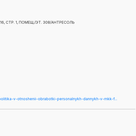
6, СТР. 1, ПОМЕЩ./ЭТ. 308/АНТРЕСОЛЬ
/politika-v-otnoshenii-obrabotki-personalnykh-dannykh-v-mkk-f...