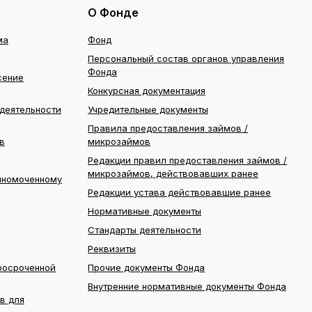
О Фонде
ма
Фонд
Персональный состав органов управления
Фонда
сение
Конкурсная документация
деятельности
Учредительные документы
Правила предоставления займов /
в
микрозаймов
Редакции правил предоставления займов /
микрозаймов, действовавших ранее
лномоченному
Редакции устава действовавшие ранее
Нормативные документы
Стандарты деятельности
Реквизиты
росроченной
Прочие документы Фонда
Внутренние нормативные документы Фонда
в для