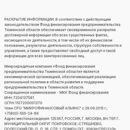
РАСКРЫТИЕ ИНФОРМАЦИИ: В соответствии с действующим
законодательством Фонд финансирования предпринимательства
Тюменской области обеспечивает своевременное раскрытие
достоверной информации обо всех существенных фактах,
касающихся их деятельности, в том числе об их финансовом
положении, результатах деятельности, структуре собственности и
управления, а также предоставляют свободный доступ к такой
информации для всех заинтересованных лиц.
Микрокредитная компания «Фонд финансирования
предпринимательства Тюменской области» является
некоммерческой организацией, обеспечивающей реализацию
региональной политики в области развития и поддержки
предпринимательства в Тюменской области.
Сокращенное наименование - МКК Фонд финансирования
ИНН 7204137581
ОГРН 1107200001370
Член СРО "МИКРОФИНАНСОВЫЙ АЛЬЯНС" с 29.09.2015 г.,
+7(800)-555-24-99
Адрес местонахождения: 125367, РОССИЯ, Г. МОСКВА, ВН.ТЕР.Г.
МУНИЦИПАЛЬНЫЙ ОКРУГ ПОКРОВСКОЕ-СТРЕШНЕВО,
ПОЛЕССКИЙ ПР-Д, Д. 16, СТР. 1, ПОМЕЩ./ЭТ. 308/АНТРЕСОЛЬ