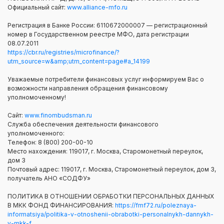
Официальный сайт:
www.alliance-mfo.ru
Регистрация в Банке России: 6110672000007 — регистрационный
номер в Государственном реестре МФО, дата регистрации
08.07.2011
https://cbr.ru/registries/microfinance/?
utm_source=w&amp;utm_content=page#a_14199
Уважаемые потребители финансовых услуг информируем Вас о
возможности направления обращения финансовому
уполномоченному!
Сайт:
www.finombudsman.ru
Служба обеспечения деятельности финансового
уполномоченного:
Телефон: 8 (800) 200-00-10
Место нахождения: 119017, г. Москва, Старомонетный переулок,
дом 3
Почтовый адрес: 119017, г. Москва, Старомонетный переулок, дом 3,
получатель АНО «СОДФУ»
ПОЛИТИКА В ОТНОШЕНИИ ОБРАБОТКИ ПЕРСОНАЛЬНЫХ ДАННЫХ
В МКК ФОНД ФИНАНСИРОВАНИЯ:
https://fmf72.ru/poleznaya-
informatsiya/politika-v-otnoshenii-obrabotki-personalnykh-dannykh-
v-mkk-f...