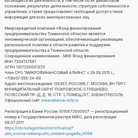
касающихся их деятельности, в том числе об их финансовом
положении, результатах деятельности, структуре собственности и
управления, а также предоставляют свободный доступ к такой
информации для всех заинтересованных лиц.
Микрокредитная компания «Фонд финансирования
предпринимательства Тюменской области» является
некоммерческой организацией, обеспечивающей реализацию
региональной политики в области развития и поддержки
предпринимательства в Тюменской области.
Сокращенное наименование - МКК Фонд финансирования
ИНН 7204137581
ОГРН 1107200001370
Член СРО "МИКРОФИНАНСОВЫЙ АЛЬЯНС" с 29.09.2015 г.,
+7(800)-555-24-99
Адрес местонахождения: 125367, РОССИЯ, Г. МОСКВА, ВН.ТЕР.Г.
МУНИЦИПАЛЬНЫЙ ОКРУГ ПОКРОВСКОЕ-СТРЕШНЕВО,
ПОЛЕССКИЙ ПР-Д, Д. 16, СТР. 1, ПОМЕЩ./ЭТ. 308/АНТРЕСОЛЬ
Официальный сайт:
www.alliance-mfo.ru
Регистрация в Банке России: 6110672000007 — регистрационный
номер в Государственном реестре МФО, дата регистрации
08.07.2011
https://cbr.ru/registries/microfinance/?
utm_source=w&amp;utm_content=page#a_14199