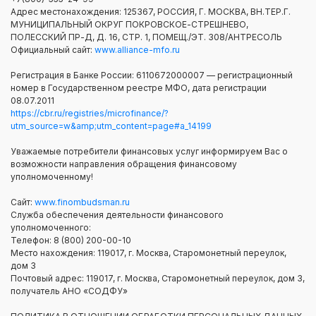
Адрес местонахождения: 125367, РОССИЯ, Г. МОСКВА, ВН.ТЕР.Г.
МУНИЦИПАЛЬНЫЙ ОКРУГ ПОКРОВСКОЕ-СТРЕШНЕВО,
ПОЛЕССКИЙ ПР-Д, Д. 16, СТР. 1, ПОМЕЩ./ЭТ. 308/АНТРЕСОЛЬ
Официальный сайт:
www.alliance-mfo.ru
Регистрация в Банке России: 6110672000007 — регистрационный
номер в Государственном реестре МФО, дата регистрации
08.07.2011
https://cbr.ru/registries/microfinance/?
utm_source=w&amp;utm_content=page#a_14199
Уважаемые потребители финансовых услуг информируем Вас о
возможности направления обращения финансовому
уполномоченному!
Сайт:
www.finombudsman.ru
Служба обеспечения деятельности финансового
уполномоченного:
Телефон: 8 (800) 200-00-10
Место нахождения: 119017, г. Москва, Старомонетный переулок,
дом 3
Почтовый адрес: 119017, г. Москва, Старомонетный переулок, дом 3,
получатель АНО «СОДФУ»