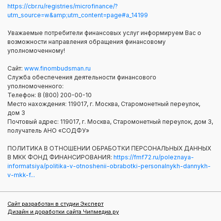
https://cbr.ru/registries/microfinance/?
utm_source=w&amp;utm_content=page#a_14199
Уважаемые потребители финансовых услуг информируем Вас о
возможности направления обращения финансовому
уполномоченному!
Сайт:
www.finombudsman.ru
Служба обеспечения деятельности финансового
уполномоченного:
Телефон: 8 (800) 200-00-10
Место нахождения: 119017, г. Москва, Старомонетный переулок,
дом 3
Почтовый адрес: 119017, г. Москва, Старомонетный переулок, дом 3,
получатель АНО «СОДФУ»
ПОЛИТИКА В ОТНОШЕНИИ ОБРАБОТКИ ПЕРСОНАЛЬНЫХ ДАННЫХ
В МКК ФОНД ФИНАНСИРОВАНИЯ:
https://fmf72.ru/poleznaya-
informatsiya/politika-v-otnoshenii-obrabotki-personalnykh-dannykh-
v-mkk-f...
Сайт разработан в студии Эксперт
Дизайн и доработки сайта Чипмедиа.ру